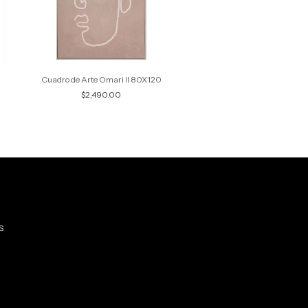
Cuadro de Arte Omari II 80X120
$2,490.00
S