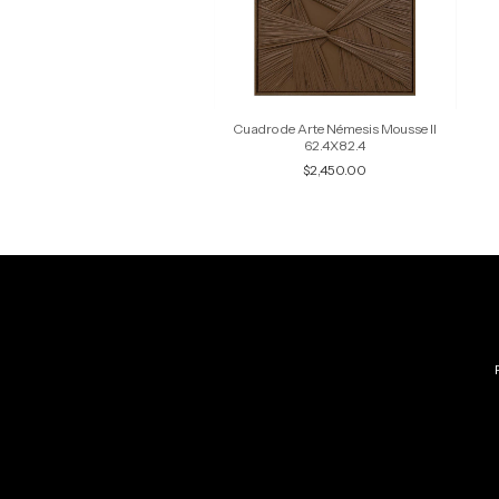
Cuadro de Arte Némesis Mousse II
62.4X82.4
$2,450.00