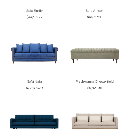
Sala Emily
Sala Allison
$44,532.72
$41,327.28
Sofá Naja
Pie de cama Chesterfield
$22,176.00
$9,821.96