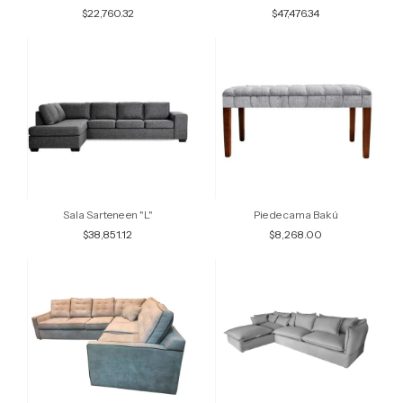
$22,760.32
$47,476.34
Sala Sartene en "L"
Pie de cama Bakú
$38,851.12
$8,268.00