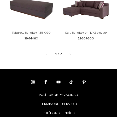
Taburete Bangkok 1.65 X 90
Sala Bangkok en "L" (2 piezas)
$9,444.60
$26,076.00
1
/
2
POLÍTICA DE PRIVACIDAD
TÉRMINOS DE SERVICIO
POLÍTICA DE ENVÍOS