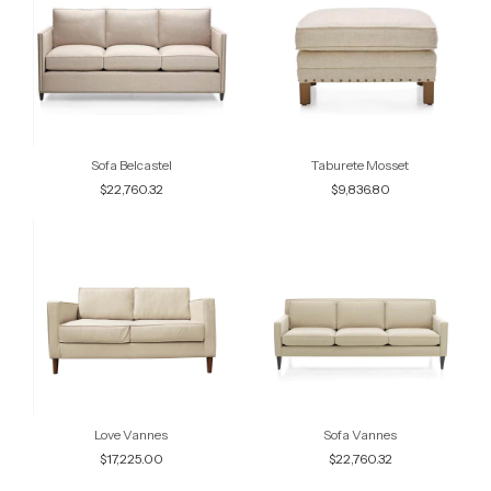
Sofa Belcastel
Taburete Mosset
$22,760.32
$9,836.80
Love Vannes
Sofa Vannes
$17,225.00
$22,760.32