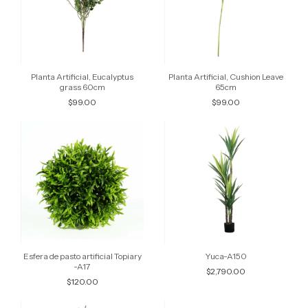
Planta Artificial, Eucalyptus
Planta Artificial, Cushion Leave
grass 60cm
65cm
$99.00
$99.00
Esfera de pasto artificial Topiary
Yuca-A150
-A17
$2,790.00
$120.00