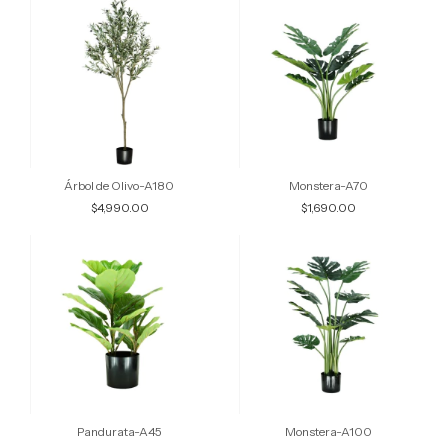
Árbol de Olivo-A180
Monstera-A70
$4,990.00
$1,690.00
Pandurata-A45
Monstera-A100