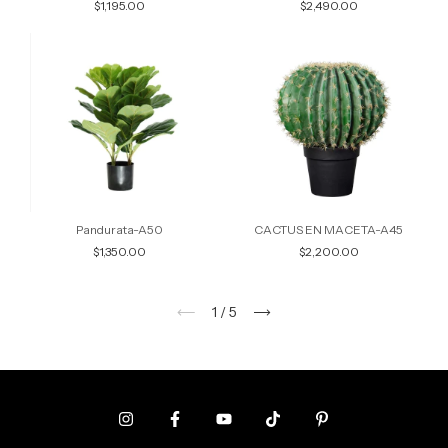
$1,195.00
$2,490.00
Pandurata-A50
CACTUS EN MACETA-A45
$1,350.00
$2,200.00
1
/
5