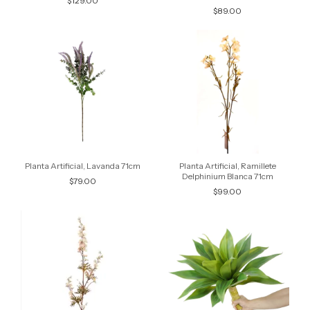
$129.00
$89.00
Planta Artificial, Lavanda 71cm
Planta Artificial, Ramillete
Delphinium Blanca 71cm
$79.00
$99.00