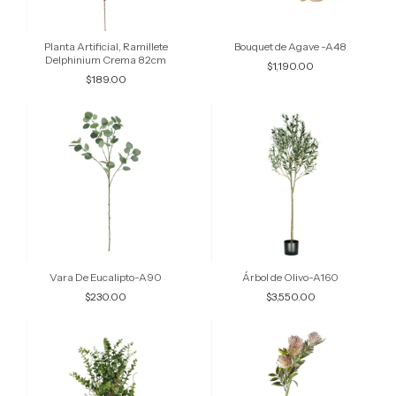
Planta Artificial, Ramillete
Bouquet de Agave -A48
Delphinium Crema 82cm
$1,190.00
$189.00
Vara De Eucalipto-A90
Árbol de Olivo-A160
$230.00
$3,550.00