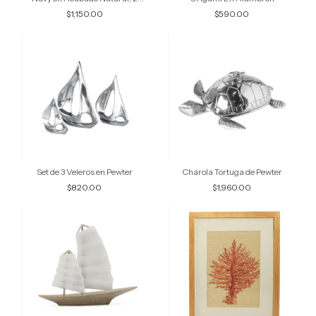
Tamaños disponibles
$1,150.00
$590.00
Set de 3 Veleros en Pewter
Charola Tortuga de Pewter
$820.00
$1,960.00