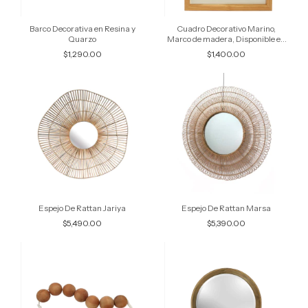
Barco Decorativa en Resina y
Cuadro Decorativo Marino,
Quarzo
Marco de madera, Disponible en
2 modelos
$1,290.00
$1,400.00
Espejo De Rattan Jariya
Espejo De Rattan Marsa
$5,490.00
$5,390.00