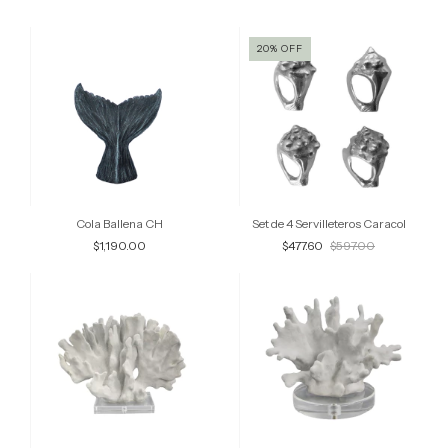
20
%
OFF
Cola Ballena CH
Set de 4 Servilleteros Caracol
$1,190.00
$477.60
$597.00