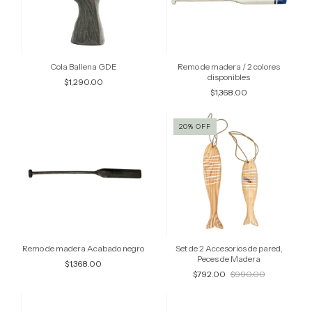
Cola Ballena GDE
Remo de madera / 2 colores
disponibles
$1,290.00
$1,368.00
20
%
OFF
Remo de madera Acabado negro
Set de 2 Accesorios de pared,
Peces de Madera
$1,368.00
$792.00
$990.00