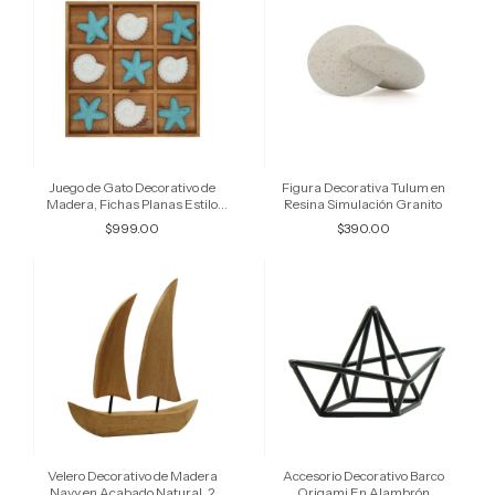
Juego de Gato Decorativo de
Figura Decorativa Tulum en
Madera, Fichas Planas Estilo
Resina Simulación Granito
Nautico
$999.00
$390.00
Velero Decorativo de Madera
Accesorio Decorativo Barco
Navy en Acabado Natural, 2
Origami En Alambrón