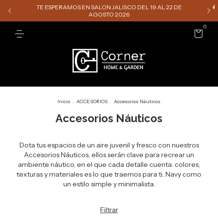
TE ESPERAMOS EN SALON JALISCO DEL 19 AL 22 DE

AGOSTO 2026
0
Inicio
.
ACCESORIOS
.
Accesorios Náuticos
Accesorios Náuticos
Dota tus espacios de un aire juvenil y fresco con nuestros
Accesorios Náuticos, ellos serán clave para recrear un
ambiente náutico, en el que cada detalle cuenta: colores,
texturas y materiales es lo que traemos para ti. Navy como
un estilo simple y minimalista.
Filtrar