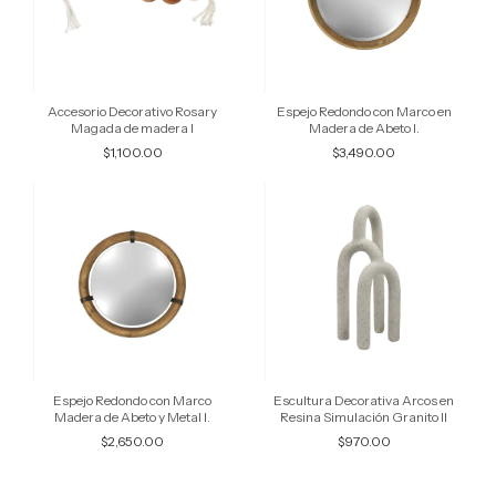
Accesorio Decorativo Rosary
Espejo Redondo con Marco en
Magada de madera I
Madera de Abeto I.
$1,100.00
$3,490.00
Espejo Redondo con Marco
Escultura Decorativa Arcos en
Madera de Abeto y Metal I.
Resina Simulación Granito II
$2,650.00
$970.00