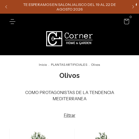
TE ESPERAMOS EN SALON JALISCO DEL 19 AL 22 DE

AGOSTO 2026
0
Inicio
.
PLANTAS ARTIFICIALES
.
Olivos
Olivos
COMO PROTAGONISTAS DE LA TENDENCIA
MEDITERRANEA
Filtrar