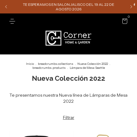
TE ESPERAMOS EN SALON JALISCO DEL 19 AL 22 DE

AGOSTO 2026
0
Inicio
.
breadcrumbs.collections
.
Nueva Colección 2022
.
breadcrumbs.products
.
Lámpara de Mesa Seattle
Nueva Colección 2022
Te presentamos nuestra Nueva línea de Lámparas de Mesa
2022
Filtrar