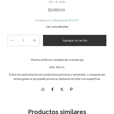
SKU:
SL-0040
$2,390.00
3
meses sin intereses de
$796.67
Ver más detalles
Planta artificial / plástico en maceta pp
Alto: 66 cm.
Evitar el uso/contacto con productos químicos y solventes.
La exposición
prolongada al sol puede provocar daños en el color o la superficie.
Productos similares