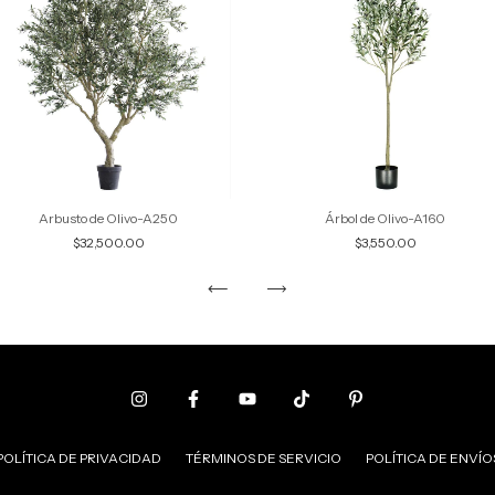
Arbusto de Olivo-A250
Árbol de Olivo-A160
$32,500.00
$3,550.00
POLÍTICA DE PRIVACIDAD
TÉRMINOS DE SERVICIO
POLÍTICA DE ENVÍO