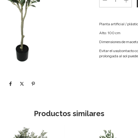
Planta artificial / plást
Alto: 100 cm
Dimensiones de maceta: 
Evitar el uso/contacto c
prolongada al sol puede 
Productos similares