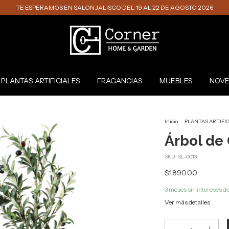
TE ESPERAMOS EN SALON JALISCO DEL 19 AL 22 DE AGOSTO 2026
PLANTAS ARTIFICIALES
FRAGANCIAS
MUEBLES
NOVE
Inicio
.
PLANTAS ARTIFI
Árbol de
SKU:
SL-0013
$1,890.00
3
meses sin intereses d
Ver más detalles