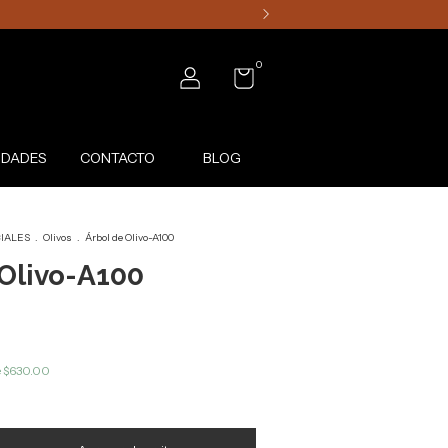
0
DADES
CONTACTO
BLOG
CIALES
.
Olivos
.
Árbol de Olivo-A100
 Olivo-A100
e
$630.00