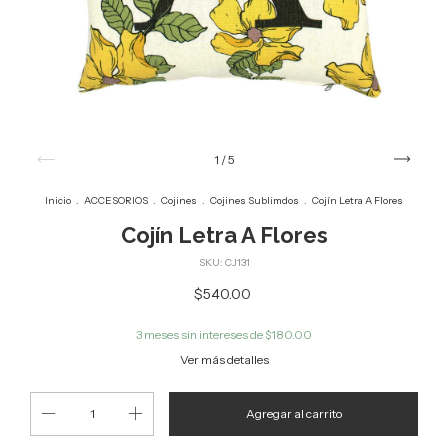
1
/
5
Inicio
.
ACCESORIOS
.
Cojines
.
Cojines Sublimdos
.
Cojín Letra A Flores
Cojín Letra A Flores
SKU:
CJ131
$540.00
3
meses sin intereses de
$180.00
Ver más detalles