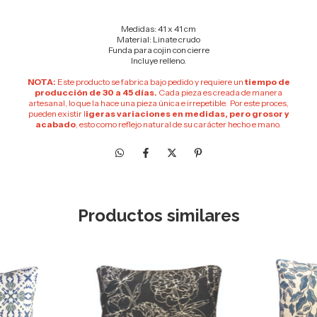
Medidas: 41 x 41 cm
Material: Linate crudo
Funda para cojin con cierre
Incluye relleno.
NOTA:
Este producto se fabrica bajo pedido y requiere un
tiempo de
producción de 30 a 45 días.
Cada pieza es creada de manera
artesanal, lo que la hace una pieza única e irrepetible. Por este proces,
pueden existir l
igeras variaciones en medidas, pero grosor y
acabado
, esto como reflejo natural de su carácter hecho e mano.
Productos similares