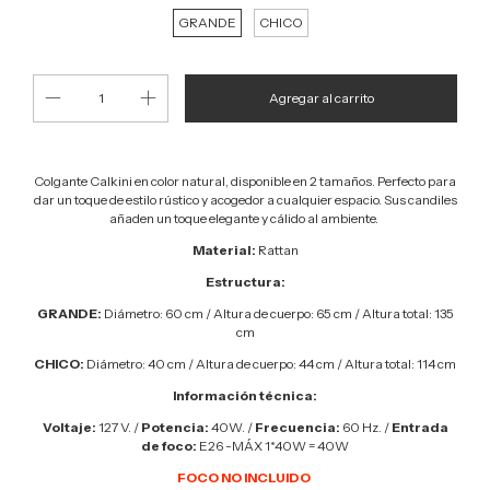
GRANDE
CHICO
Colgante Calkini en color natural, disponible en 2 tamaños. Perfecto para
dar un toque de estilo rústico y acogedor a cualquier espacio. Sus candiles
añaden un toque elegante y cálido al ambiente.
Material:
Rattan
Estructura:
GRANDE:
Diámetro: 60 cm / Altura de cuerpo: 65 cm / Altura total: 135
cm
CHICO:
Diámetro: 40 cm / Altura de cuerpo: 44 cm / Altura total: 114 cm
Información técnica:
Voltaje:
127 V. /
Potencia:
40W. /
Frecuencia:
60 Hz. /
Entrada
de foco:
E26 -MÁX 1*40W = 40W
FOCO NO INCLUIDO