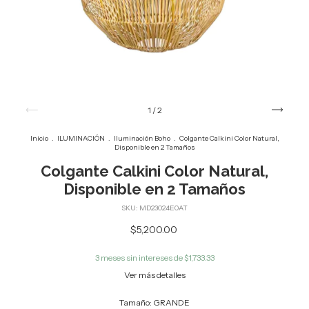
1
/
2
Inicio
.
ILUMINACIÓN
.
Iluminación Boho
.
Colgante Calkini Color Natural,
Disponible en 2 Tamaños
Colgante Calkini Color Natural,
Disponible en 2 Tamaños
SKU:
MD23024E0AT
$5,200.00
3
meses sin intereses de
$1,733.33
Ver más detalles
Tamaño:
GRANDE