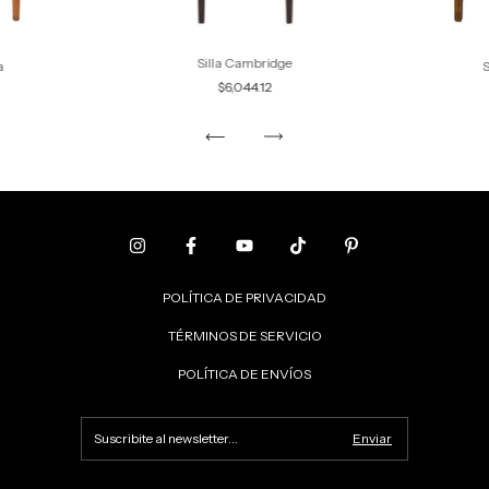
Silla Cambridge
a
S
$6,044.12
POLÍTICA DE PRIVACIDAD
TÉRMINOS DE SERVICIO
POLÍTICA DE ENVÍOS