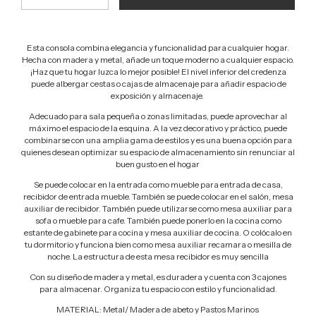
Esta consola combina elegancia y funcionalidad para cualquier hogar.
Hecha con madera y metal, añade un toque moderno a cualquier espacio.
¡Haz que tu hogar luzca lo mejor posible!
El nivel inferior del credenza
puede albergar cestas o cajas de almacenaje para añadir espacio de
exposición y almacenaje.
Adecuado para sala pequeña o zonas limitadas, puede aprovechar al
máximo el espacio de la esquina. A la vez decorativo y práctico, puede
combinarse con una amplia gama de estilos y es una buena opción para
quienes desean optimizar su espacio de almacenamiento sin renunciar al
buen gusto en el hogar
Se puede colocar en la entrada como mueble para entrada de casa,
recibidor de entrada mueble. También se puede colocar en el salón, mesa
auxiliar de recibidor. También puede utilizarse como mesa auxiliar para
sofa o mueble para cafe. También puede ponerlo en la cocina como
estante de gabinete para cocina y mesa auxiliar de cocina. O colócalo en
tu dormitorio y funciona bien como mesa auxiliar recamara o mesilla de
noche.
La estructura de esta mesa recibidor es muy sencilla
Con su diseño de madera y metal, es duradera y cuenta con 3 cajones
para almacenar. Organiza tu espacio con estilo y funcionalidad.
MATERIAL: Metal/ Madera de abeto y Pastos Marinos