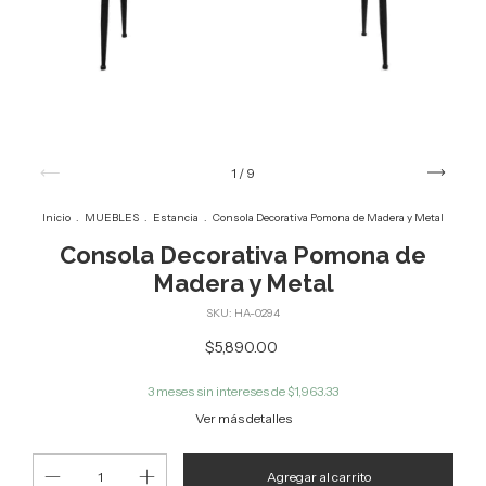
1
/
9
Inicio
.
MUEBLES
.
Estancia
.
Consola Decorativa Pomona de Madera y Metal
Consola Decorativa Pomona de
Madera y Metal
SKU:
HA-0294
$5,890.00
3
meses sin intereses de
$1,963.33
Ver más detalles