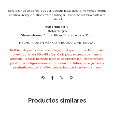
Este tazón de bolas negro de barro es una pieza decorativa y elegante que
añadirá un toque rústico y retro a tu hogar. Hecho con materiales de alta
calidad.
Material:
Barro
Color:
Negro
Dimensiones:
Altura: 18 cm / Ancho de boca: 33 cm
HECHO 100% EN MÉXICO / PRODUCTO ARTESANAL
NOTA:
Este producto se fabrica bajo pedido y requiere un
tiempo de
producción de 30 a 45 días.
Cada pieza es creada de manera
artesanal, lo que la hace una pieza única e irrepetible. Por este proces,
pueden existir l
igeras variaciones en medidas, pero grosor y
acabado
, esto como reflejo natural de su carácter hecho e mano.
Productos similares