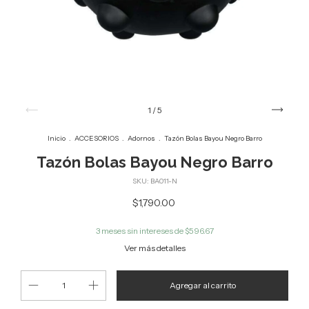
1
/
5
Inicio
.
ACCESORIOS
.
Adornos
.
Tazón Bolas Bayou Negro Barro
Tazón Bolas Bayou Negro Barro
SKU:
BA011-N
$1,790.00
3
meses sin intereses de
$596.67
Ver más detalles