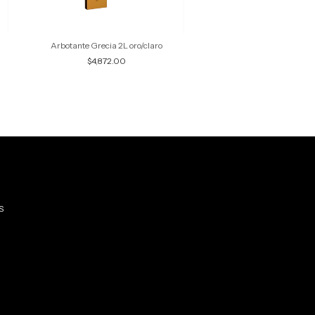
Arbotante Grecia 2L oro/claro
Arbotante Venecia
$4,872.00
$4,872.00
S