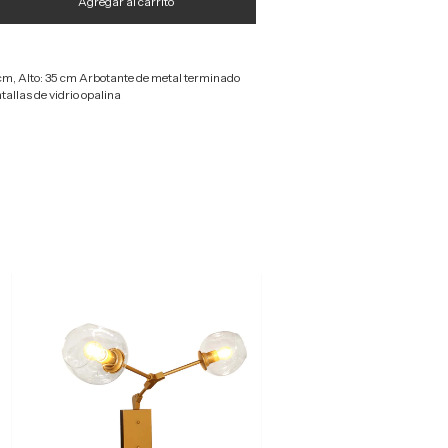
cm, Alto: 35 cm Arbotante de metal terminado
tallas de vidrio opalina