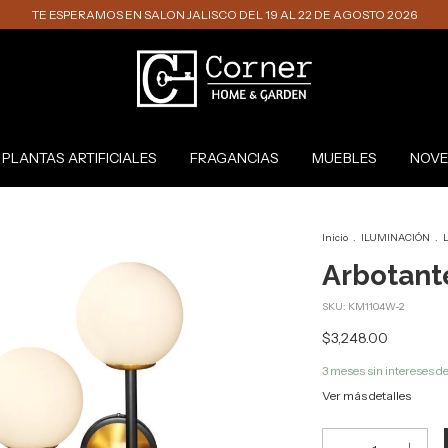
TE ESPERAMOS EN SALON JALISCO DEL 19 AL 22 DE AGOSTO 2026
PLANTAS ARTIFICIALES
FRAGANCIAS
MUEBLES
NOVE
Inicio
.
ILUMINACIÓN
.
L
Arbotant
SKU:
KM1104W-2
$3,248.00
3
meses sin intereses d
Ver más detalles