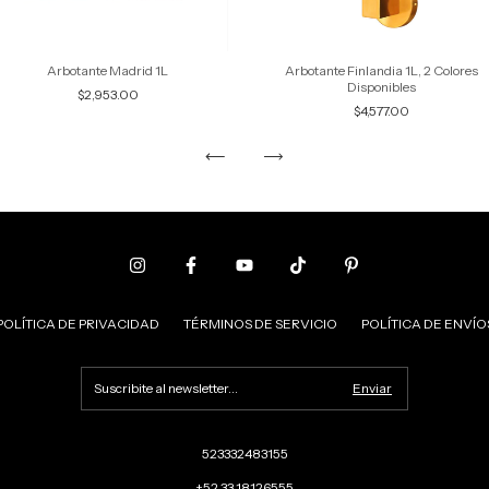
Arbotante Madrid 1L
Arbotante Finlandia 1L, 2 Colores
Disponibles
$2,953.00
$4,577.00
POLÍTICA DE PRIVACIDAD
TÉRMINOS DE SERVICIO
POLÍTICA DE ENVÍO
523332483155
+52 33 18126555