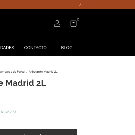
0
DADES
CONTACTO
BLOG
ámparas de Pared
.
Arbotante Madrid 2L
e Madrid 2L
e
$1,082.67