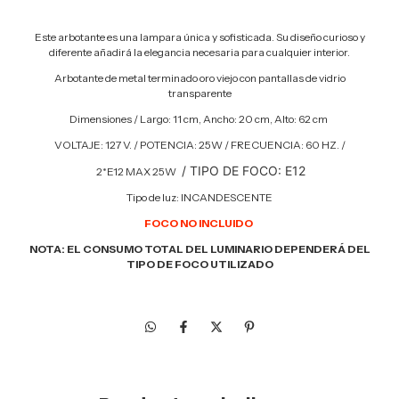
Este arbotante es una lampara única y sofisticada. Su diseño curioso y
diferente añadirá la elegancia necesaria para cualquier interior.
Arbotante de metal terminado oro viejo con pantallas de vidrio
transparente
Dimensiones / Largo: 11 cm, Ancho: 20 cm, Alto: 62 cm
VOLTAJE: 127 V. / POTENCIA:
25
W
/ FRECUENCIA: 60 HZ. /
/ TIPO DE FOCO:
E12
2*E12 MAX 25W
Tipo de luz: INCANDESCENTE
FOCO NO INCLUIDO
NOTA: EL CONSUMO TOTAL DEL LUMINARIO DEPENDERÁ DEL
TIPO DE FOCO UTILIZADO