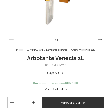
1
/
6
Inicio
.
ILUMINACIÓN
.
Lámparas de Pared
.
Arbotante Venecia 2L
Arbotante Venecia 2L
SKU:
KM0987W-2
$4,872.00
3
meses sin intereses de
$1,624.00
Ver más detalles