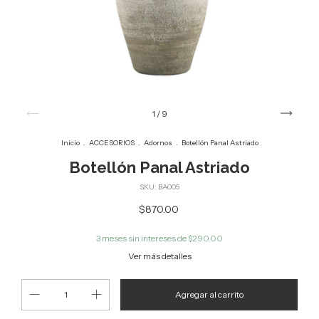
1
/
9
Inicio
.
ACCESORIOS
.
Adornos
.
Botellón Panal Astriado
Botellón Panal Astriado
SKU:
BA005
$870.00
3
meses sin intereses de
$290.00
Ver más detalles