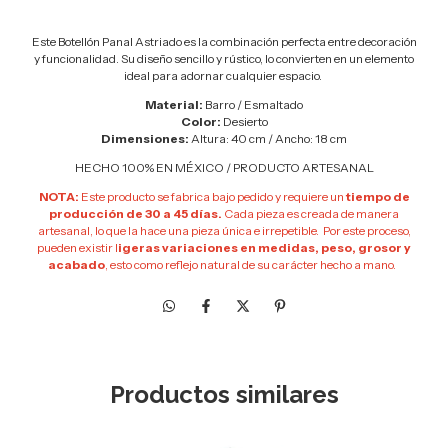
Este Botellón Panal Astriado es la combinación perfecta entre decoración
y funcionalidad. Su diseño sencillo y rústico, lo convierten en un elemento
ideal para adornar cualquier espacio.
Material:
Barro / Esmaltado
Color:
Desierto
Dimensiones:
Altura: 40 cm / Ancho: 18 cm
HECHO 100% EN MÉXICO / PRODUCTO ARTESANAL
NOTA:
Este producto se fabrica bajo pedido y requiere un
tiempo de
producción de 30 a 45 días.
Cada pieza es creada de manera
artesanal, lo que la hace una pieza única e irrepetible. Por este proceso,
pueden existir l
igeras variaciones en medidas, peso, grosor y
acabado
, esto como reflejo natural de su carácter hecho a mano.
Productos similares