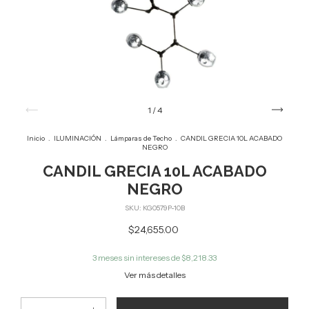
1
/
4
Inicio
.
ILUMINACIÓN
.
Lámparas de Techo
.
CANDIL GRECIA 10L ACABADO
NEGRO
CANDIL GRECIA 10L ACABADO
NEGRO
SKU:
KG0579P-10B
$24,655.00
3
meses sin intereses de
$8,218.33
Ver más detalles