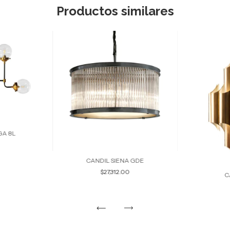
Productos similares
GA 8L
CANDIL SIENA GDE
$27,312.00
C