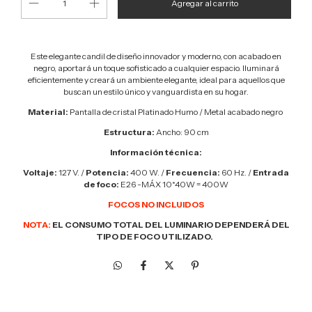
Este elegante candil de diseño innovador y moderno, con acabado en
negro, aportará un toque sofisticado a cualquier espacio. Iluminará
eficientemente y creará un ambiente elegante, ideal para aquellos que
buscan un estilo único y vanguardista en su hogar.
Material:
Pantalla de c
ristal
Platinado Humo / Metal acabado negro
Estructura:
Ancho: 90 cm
Información técnica:
Voltaje:
127 V. /
Potencia:
400 W. /
Frecuencia:
60 Hz. /
Entrada
de foco:
E26 -MÁX 10*40W = 400W
FOCOS NO INCLUIDOS
NOTA:
EL CONSUMO TOTAL DEL LUMINARIO DEPENDERÁ DEL
TIPO DE FOCO UTILIZADO.