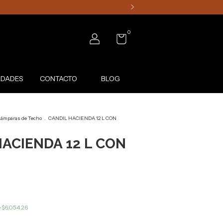
0
DADES
CONTACTO
BLOG
ámparas de Techo
.
CANDIL HACIENDA 12 L CON
ACIENDA 12 L CON
e
$6,054.26