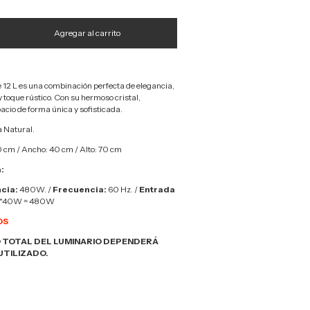
 12 L es una combinación perfecta de elegancia,
toque rústico. Con su hermoso cristal,
acio de forma única y sofisticada.
a Natural.
 cm / Ancho: 40 cm / Alto: 70 cm
:
cia:
480W. /
Frecuencia:
60 Hz. /
Entrada
2*40W = 480W
OS
 TOTAL DEL LUMINARIO DEPENDERÁ
UTILIZADO.