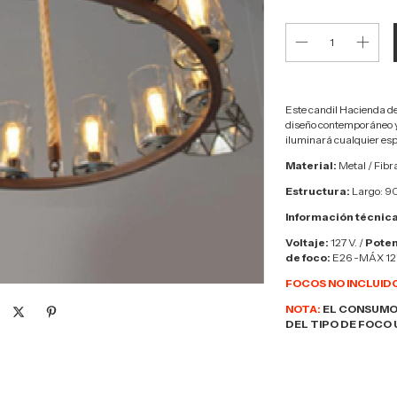
Este candil Hacienda de
diseño contemporáneo y 
iluminará cualquier esp
Material:
Metal / Fibr
Estructura:
Largo: 90
Información técnica
Voltaje:
127 V. /
Poten
de foco:
E26 -MÁX 1
FOCOS NO INCLUID
NOTA:
EL CONSUMO
DEL TIPO DE FOCO 