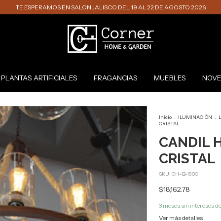
TE ESPERAMOS EN SALON JALISCO DEL 19 AL 22 DE AGOSTO 2026
PLANTAS ARTIFICIALES
FRAGANCIAS
MUEBLES
NOVE
Inicio
.
ILUMINACIÓN
.
L
CRISTAL
CANDIL H
CRISTAL
SKU:
CH-12-190C
$18,162.78
3
meses sin intereses d
Ver más detalles