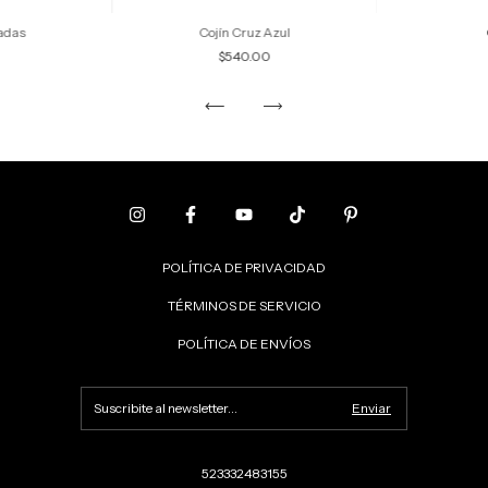
radas
Cojín Cruz Azul
$540.00
POLÍTICA DE PRIVACIDAD
TÉRMINOS DE SERVICIO
POLÍTICA DE ENVÍOS
523332483155