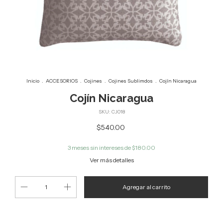
Inicio
.
ACCESORIOS
.
Cojines
.
Cojines Sublimdos
.
Cojín Nicaragua
Cojín Nicaragua
SKU:
CJ018
$540.00
3
meses sin intereses de
$180.00
Ver más detalles