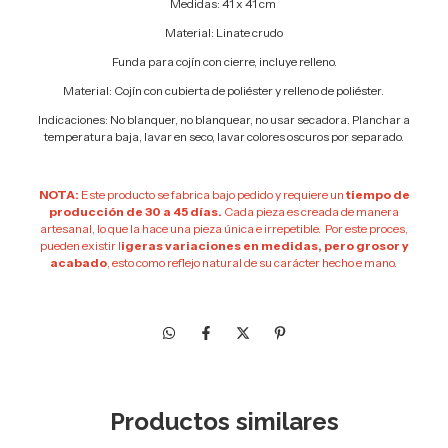
Medidas: 41 x 41 cm
Material: Linate crudo
Funda para cojín con cierre, incluye relleno.
Material: Cojín con cubierta de poliéster y relleno de
poliéster.
Indicaciones: No blanquer, no blanquear, no usar secadora. Planchar a
temperatura baja, lavar en seco, lavar colores oscuros por separado.
NOTA:
Este producto se fabrica bajo pedido y requiere un
tiempo de
producción de 30 a 45 días.
Cada pieza es creada de manera
artesanal, lo que la hace una pieza única e irrepetible. Por este proces,
pueden existir l
igeras variaciones en medidas, pero grosor y
acabado
, esto como reflejo natural de su carácter hecho e mano.
Productos similares