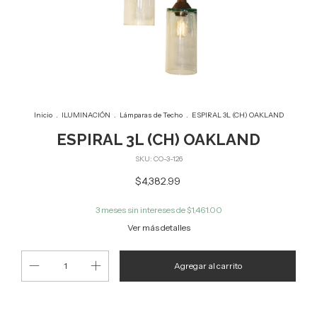
Inicio
.
ILUMINACIÓN
.
Lámparas de Techo
.
ESPIRAL 3L (CH) OAKLAND
ESPIRAL 3L (CH) OAKLAND
SKU:
CO-3-126
$4,382.99
3
meses sin intereses de
$1,461.00
Ver más detalles