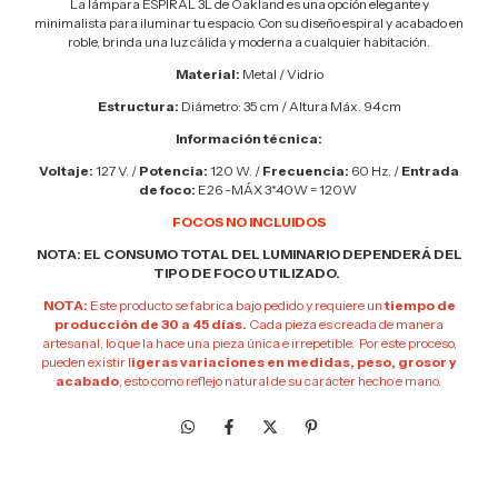
La lámpara ESPIRAL 3L de Oakland es una opción elegante y
minimalista para iluminar tu espacio. Con su diseño espiral y acabado en
roble, brinda una luz cálida y moderna a cualquier habitación.
Material:
Metal / Vidrio
Estructura:
Diámetro: 35 cm / Altura Máx. 94 cm
Información técnica:
Voltaje:
127 V. /
Potencia:
120 W. /
Frecuencia:
60 Hz. /
Entrada
de foco:
E26 -MÁX 3*40W = 120W
FOCOS NO INCLUIDOS
NOTA: EL CONSUMO TOTAL DEL LUMINARIO DEPENDERÁ DEL
TIPO DE FOCO UTILIZADO.
NOTA:
Este producto se fabrica bajo pedido y requiere un
tiempo de
producción de 30 a 45 días.
Cada pieza es creada de manera
artesanal, lo que la hace una pieza única e irrepetible. Por este proceso,
pueden existir l
igeras variaciones en medidas, peso, grosor y
acabado
, esto como reflejo natural de su carácter hecho e mano.