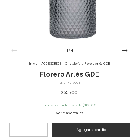
1
/
4
Inicio
.
ACCESORIOS
.
Cristalería
.
Florero Arlés GDE
Florero Arlés GDE
SKU:
NJ-0024
$555.00
3
meses sin intereses de
$185.00
Ver más detalles