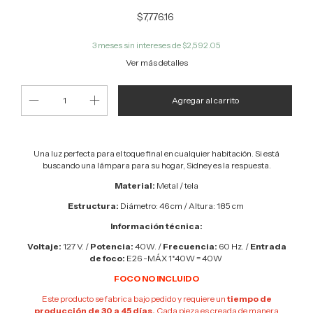
$7,776.16
3
meses sin intereses de
$2,592.05
Ver más detalles
Una luz perfecta para el toque final en cualquier habitación. Si está
buscando una lámpara para su hogar, Sidney es la respuesta.
Material:
Metal / tela
Estructura:
Diámetro: 46 cm / Altura: 185 cm
Información técnica:
Voltaje:
127 V. /
Potencia:
40W. /
Frecuencia:
60 Hz. /
Entrada
de foco:
E26 -MÁX 1*40W = 40W
FOCO NO INCLUIDO
Este producto se fabrica bajo pedido y requiere un
tiempo de
producción de 30 a 45 días.
Cada pieza es creada de manera