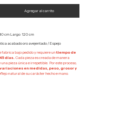
 40 cm Largo: 120 cm
ática acabado oro avejentado / Espejo
e fabrica bajo pedido y requiere un
tiempo de
45 días.
Cada pieza es creada de manera
 una pieza única e irrepetible. Por este proceso,
 variaciones en medidas, peso, grosor y
eflejo natural de su carácter hecho e mano.