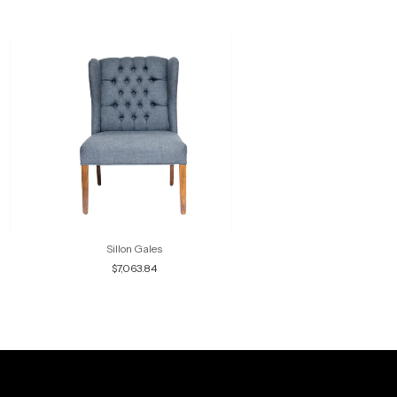
Sillon Gales
Sillon Londres
$7,063.84
$10,022.30