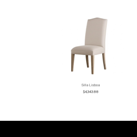
Silla Lisboa
Silla Portugal
$4,343.88
$5,666.76