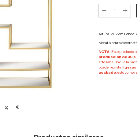
Altura: 202 cm Fondo:
Metal pintura electrost
NOTA:
Este producto s
producción de 30 a 
artesanal, lo que la hace
pueden existir l
igeras
acabado
, esto como r