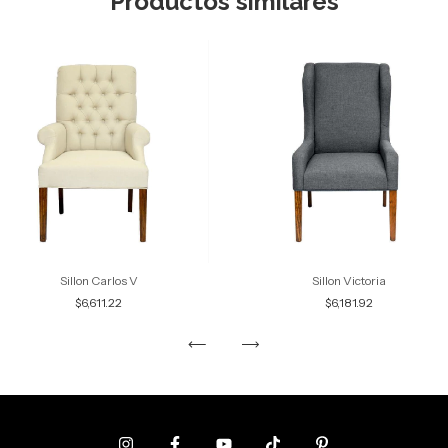
Productos similares
Sillon Carlos V
Sillon Victoria
$6,611.22
$6,181.92