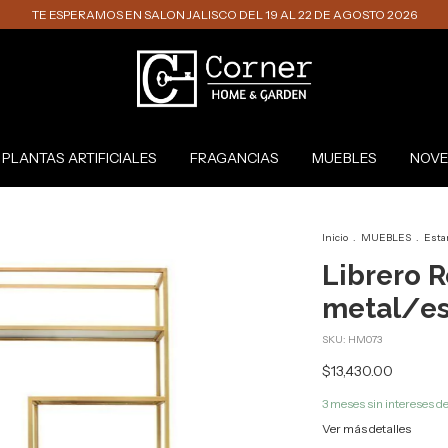
TE ESPERAMOS EN SALON JALISCO DEL 19 AL 22 DE AGOSTO 2026
PLANTAS ARTIFICIALES
FRAGANCIAS
MUEBLES
NOVE
Inicio
.
MUEBLES
.
Esta
Librero 
metal/es
SKU:
HM073
$13,430.00
3
meses sin intereses d
Ver más detalles