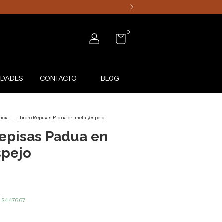
0
DADES
CONTACTO
BLOG
ncia
.
Librero Repisas Padua en metal/espejo
Repisas Padua en
pejo
e
$4,476.67