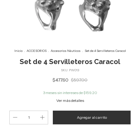
Inicio
.
ACCESORIOS
.
Accesorios Náuticos
.
Set de 4 Servilleteros Caracol
Set de 4 Servilleteros Caracol
SKU:
PW013
$477.60
$597.00
3
meses sin intereses de
$159.20
Ver más detalles