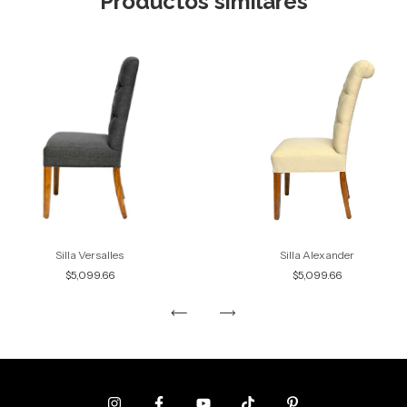
Productos similares
Silla Versalles
Silla Alexander
$5,099.66
$5,099.66