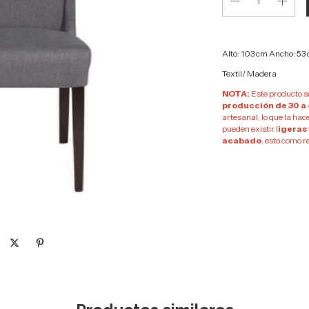
Alto: 103 cm Ancho: 53
Textil/ Madera
NOTA:
Este producto s
producción de 30 a 
artesanal, lo que la hac
pueden existir l
igeras
acabado
, esto como r