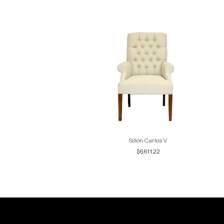
Sillon Londres
Sillon Carlos V
$10,022.30
$6,611.22