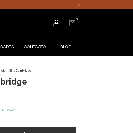
0
DADES
CONTACTO
BLOG
ncia
.
Silla Cambridge
mbridge
e
$2,014.71