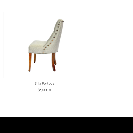
Silla Portugal
Sillon Escocia
$5,666.76
$6,044.12