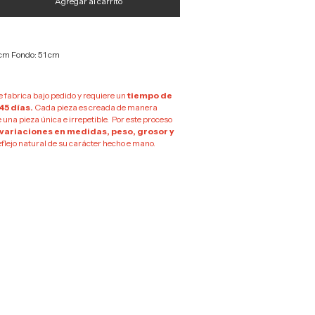
 cm Fondo: 51 cm
e fabrica bajo pedido y requiere un
tiempo de
45 días.
Cada pieza es creada de manera
e una pieza única e irrepetible. Por este proceso
 variaciones en medidas, peso, grosor y
eflejo natural de su carácter hecho e mano.