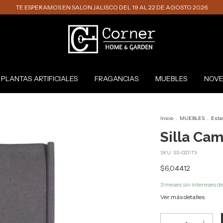
TE ESPERAMOS EN SALON JALISCO DEL 19 AL 22 DE AGOSTO 2026
PLANTAS ARTIFICIALES
FRAGANCIAS
MUEBLES
NOVE
Inicio
.
MUEBLES
.
Esta
Silla Ca
SKU:
SS-027-T3
$6,044.12
3
meses sin intereses d
Ver más detalles