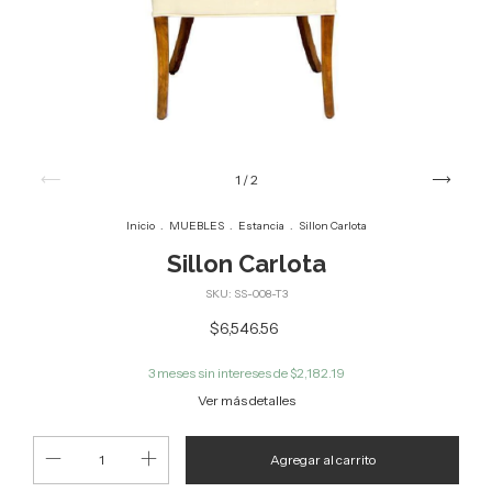
1
/
2
Inicio
.
MUEBLES
.
Estancia
.
Sillon Carlota
Sillon Carlota
SKU:
SS-008-T3
$6,546.56
3
meses sin intereses de
$2,182.19
Ver más detalles