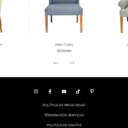
er
Sillon Gales
$7,063.84
POLÍTICA DE PRIVACIDAD
TÉRMINOS DE SERVICIO
POLÍTICA DE ENVÍOS