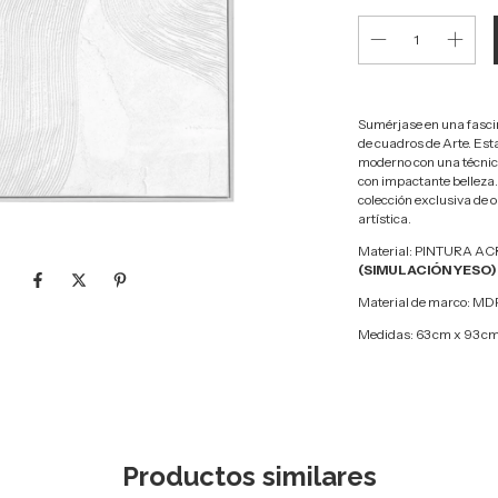
Sumérjase en una fascin
de cuadros de Arte. Est
moderno con una técnica
con impactante belleza.
colección exclusiva de 
artística.
Material: PINTURA A
(SIMULACIÓN YESO
Material de marco: 
Medidas: 63 cm x 93 c
Productos similares