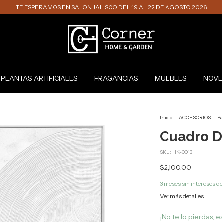
TE ESPERAMOS EN SALON JALISCO DEL 19 AL 22 DE AGOSTO 2026
PLANTAS ARTIFICIALES
FRAGANCIAS
MUEBLES
NOVE
Inicio
.
ACCESORIOS
.
Pa
Cuadro De
SKU:
HK-0013
$2,100.00
3
meses sin intereses d
Ver más detalles
¡No te lo pierdas, es