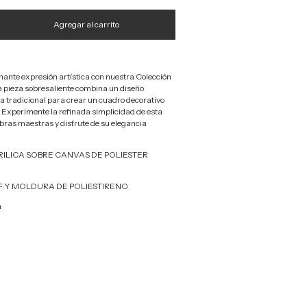
ante expresión artística con nuestra Colección
a pieza sobresaliente combina un diseño
 tradicional para crear un cuadro decorativo
 Experimente la refinada simplicidad de esta
obras maestras y disfrute de su elegancia
CRILICA SOBRE CANVAS DE POLIESTER
)
MDF Y MOLDURA DE POLIESTIRENO
m