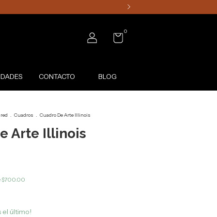
0
DADES
CONTACTO
BLOG
red
.
Cuadros
.
Cuadro De Arte Illinois
 Arte Illinois
e
$700.00
 el último!