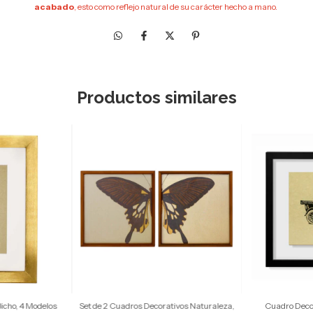
acabado
, esto como reflejo natural de su carácter hecho a mano.
Productos similares
icho, 4 Modelos
Set de 2 Cuadros Decorativos Naturaleza,
Cuadro Decor