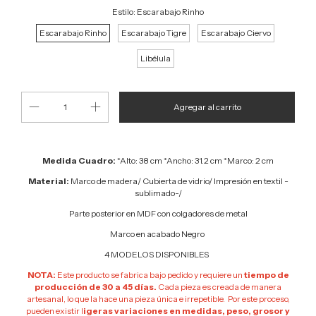
Estilo:
Escarabajo Rinho
Escarabajo Rinho
Escarabajo Tigre
Escarabajo Ciervo
Libélula
Medida Cuadro:
*Alto: 38 cm *Ancho: 31.2 cm *Marco: 2 cm
Material:
Marco de madera/ C
ubierta de vidrio/ Impresión en textil -
sublimado-/
Parte posterior en MDF con colgadores de metal
Marco en acabado Negro
4 MODELOS DISPONIBLES
NOTA:
Este producto se fabrica bajo pedido y requiere un
tiempo de
producción de 30 a 45 días.
Cada pieza es creada de manera
artesanal, lo que la hace una pieza única e irrepetible. Por este proceso,
pueden existir l
igeras variaciones en medidas, peso, grosor y