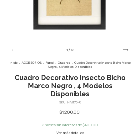
1
/
13
Inicio
.
ACCESORIOS
.
Pared
.
Cuadros
.
Cuadro Decorativo Insecto Bicho Marco
Negro , 4 Modelos Disponibles
Cuadro Decorativo Insecto Bicho
Marco Negro , 4 Modelos
Disponibles
SKU:
HM170-R
$1,200.00
3
meses sin intereses de
$400.00
Ver más detalles