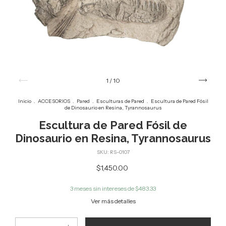
1
/
10
Inicio
.
ACCESORIOS
.
Pared
.
Esculturas de Pared
.
Escultura de Pared Fósil
de Dinosaurio en Resina, Tyrannosaurus
Escultura de Pared Fósil de
Dinosaurio en Resina, Tyrannosaurus
SKU:
RS-0107
$1,450.00
3
meses sin intereses de
$483.33
Ver más detalles