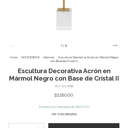
1
/
9
Inicio
.
ACCESORIOS
.
Adornos
.
Escultura Decorativa Acrón en Mármol Negro
con Base de Cristal II
Escultura Decorativa Acrón en
Mármol Negro con Base de Cristal II
SKU:
RS-0085
$2,550.00
3
meses sin intereses de
$850.00
Ver más detalles