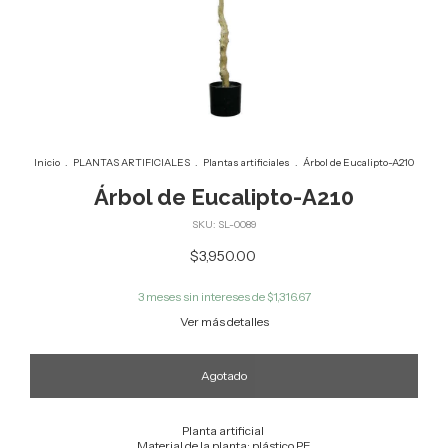
Inicio
.
PLANTAS ARTIFICIALES
.
Plantas artificiales
.
Árbol de Eucalipto-A210
Árbol de Eucalipto-A210
SKU:
SL-0089
$3,950.00
3
meses sin intereses de
$1,316.67
Ver más detalles
Planta artificial
Material de la planta: plástico PE