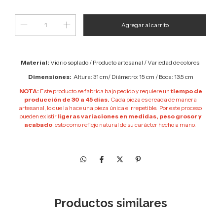
Material:
Vidrio soplado / Producto artesanal / Variedad de colores
Dimensiones:
Altura: 31 cm/ Diámetro: 15 cm / Boca: 13.5 cm
NOTA:
Este producto se fabrica bajo pedido y requiere un
tiempo de
producción de 30 a 45 días.
Cada pieza es creada de manera
artesanal, lo que la hace una pieza única e irrepetible. Por este proceso,
pueden existir l
igeras variaciones en medidas, peso grosor y
acabado
, esto como reflejo natural de su carácter hecho a mano.
Productos similares