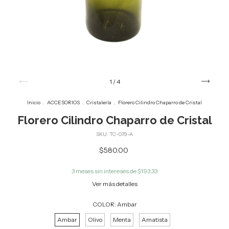
1
/
4
Inicio
.
ACCESORIOS
.
Cristalería
.
Florero Cilindro Chaparro de Cristal
Florero Cilindro Chaparro de Cristal
SKU:
TC-079-A
$580.00
3
meses sin intereses de
$193.33
Ver más detalles
COLOR:
Ambar
Ambar
Olivo
Menta
Amatista