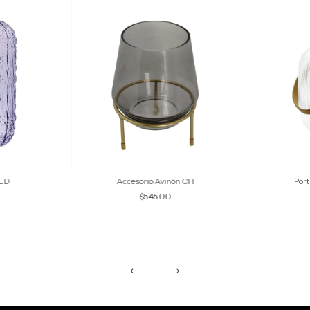
MED
Accesorio Aviñón CH
Port
$545.00