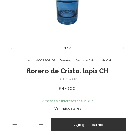
1
/
7
Inicio
.
ACCESORIOS
.
Adornos
.
florero de Cristal lapis CH
florero de Cristal lapis CH
SKU:
NJ-0082
$470.00
3
meses sin intereses de
$156.67
Ver más detalles