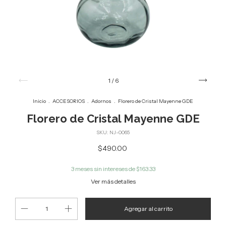
1
/
6
Inicio
.
ACCESORIOS
.
Adornos
.
Florero de Cristal Mayenne GDE
Florero de Cristal Mayenne GDE
SKU:
NJ-0065
$490.00
3
meses sin intereses de
$163.33
Ver más detalles