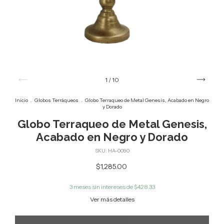
1
/
10
Inicio
.
Globos Terráqueos
.
Globo Terraqueo de Metal Genesis, Acabado en Negro
y Dorado
Globo Terraqueo de Metal Genesis,
Acabado en Negro y Dorado
SKU:
HA-0090
$1,285.00
3
meses sin intereses de
$428.33
Ver más detalles