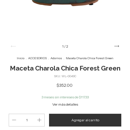
1
/
2
Inicio
.
ACCESORIOS
.
Adornos
.
Maceta Charola Chica Forest Green
Maceta Charola Chica Forest Green
SKU:
WL-0043C
$352.00
3
meses sin intereses de
$117.33
Ver más detalles