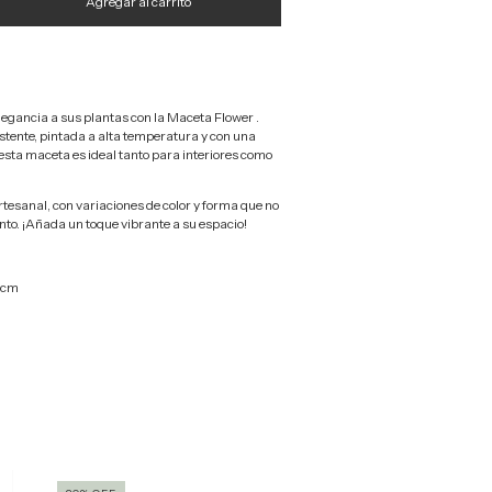
elegancia a sus plantas con la Maceta Flower .
tente, pintada a alta temperatura y con una
esta maceta es ideal tanto para interiores como
rtesanal, con variaciones de color y forma que no
to. ¡Añada un toque vibrante a su espacio!
19cm