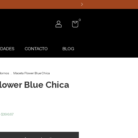
0
DADES
CONTACTO
BLOG
dornos
.
Maceta Flower Blue Chica
lower Blue Chica
e
$396.67