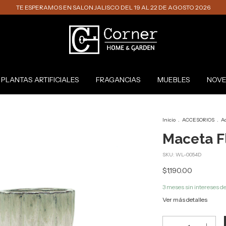
TE ESPERAMOS EN SALON JALISCO DEL 19 AL 22 DE AGOSTO 2026
PLANTAS ARTIFICIALES
FRAGANCIAS
MUEBLES
NOVE
Inicio
.
ACCESORIOS
.
A
Maceta F
SKU:
WL-0054D
$1,190.00
3
meses sin intereses d
Ver más detalles