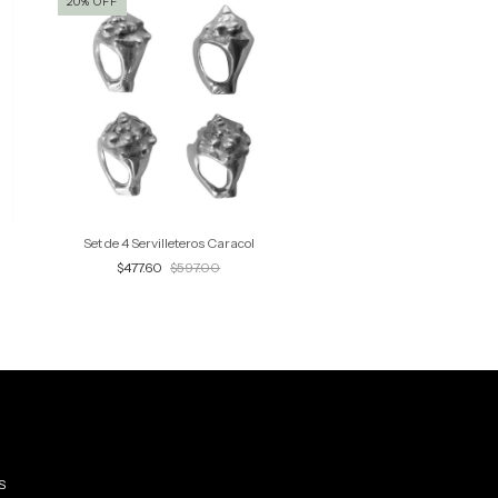
20
%
OFF
Set de 4 Servilleteros Caracol
Florero Lily GDE
$477.60
$597.00
$745.00
S