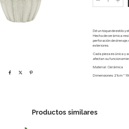
Dé un toque de estilo y 
Hecha de cerámica resis
perforación de drenaje, 
exteriores.
Cada pieza es única y a
afectan su funcionamien
Material: Cerámica
Dimensiones:
21cm * 
Productos similares