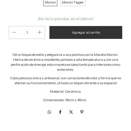
Moroni
Moroni Tigger
¡No te lo pierdas, es el último!
Dé un toque de estilo y elegancia a sus plantas con la Maceta Moroni.
Hecha de cerámica resistente, pintada a alta temperatura y con una
perforación de drenaje, esta maceta es ideal tanto para interiores como
exteriores.
Cada pieza es única y artesanal, con variaciones de color y forma que no
afectan su funcionamiento. ¡Añada un toque vibrante a su espacio!
Material: Cerámica
Dimensiones:
36cm x 45cm