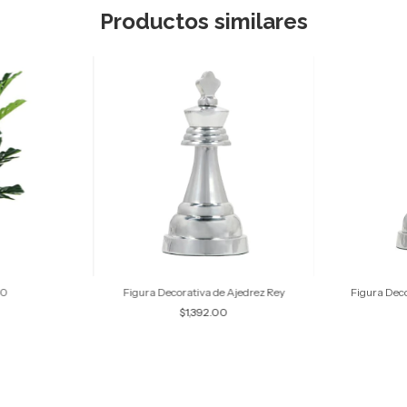
Productos similares
40
Figura Decorativa de Ajedrez Rey
Figura Deco
$1,392.00