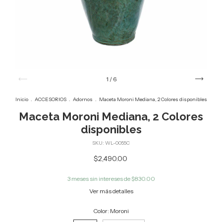
1
/
6
Inicio
.
ACCESORIOS
.
Adornos
.
Maceta Moroni Mediana, 2 Colores disponibles
Maceta Moroni Mediana, 2 Colores
disponibles
SKU:
WL-0055C
$2,490.00
3
meses sin intereses de
$830.00
Ver más detalles
Color:
Moroni