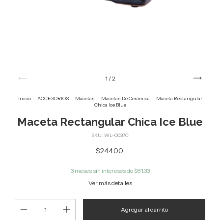
1
/
2
Inicio
.
ACCESORIOS
.
Macetas
.
Macetas De Cerámica
.
Maceta Rectangular
Chica Ice Blue
Maceta Rectangular Chica Ice Blue
SKU:
WL-0037C
$244.00
3
meses sin intereses de
$81.33
Ver más detalles