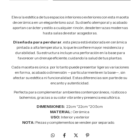
Eleva la estética de tus espacios interiores o exteriores con esta maceta
de cerámica en un elegante tono azul. Su diseño atemporal y acabado
aportan carácter y estilo a cualquier rincón, desde terrazas modernas
hasta salas de estar acogedoras.
Diseñada para perdurar
, esta pieza está elaborada en cerámica
pintada a alta temperatura, lo que le confiere mayor resistencia y
durabilidad. Su estructura incluye una perforación en la base para
favorecer un drenaje eficiente, cuidando la salud de tus plantas.
Cada maceta es única: por lo tanto puede presentar ligeras variaciones
en forma, acabado o dimensión —particularmente en la base—, sin
afectar su estética ni funcionalidad. Estas diferencias son parte de su
encanto y autenticidad.
Perfecta para complementar ambientes contemporáneos, rústicos o
bohemios, gracias a su color vibrante y presencia escultórica.
DIMENSIONES:
22cm *22cm *20.5cm
MATERIAL:
Cerámica
USO:
Interior y exterior
NOTA:
Piezas y complementos se venden por separado.