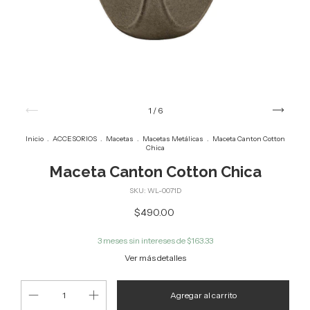
1
/
6
Inicio
.
ACCESORIOS
.
Macetas
.
Macetas Metálicas
.
Maceta Canton Cotton
Chica
Maceta Canton Cotton Chica
SKU:
WL-0071D
$490.00
3
meses sin intereses de
$163.33
Ver más detalles