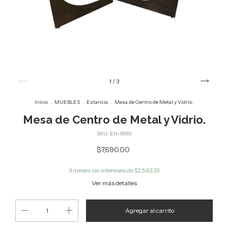
1
/
3
Inicio
.
MUEBLES
.
Estancia
.
Mesa de Centro de Metal y Vidrio.
Mesa de Centro de Metal y Vidrio.
SKU:
EH-0010
$7,690.00
3
meses sin intereses de
$2,563.33
Ver más detalles