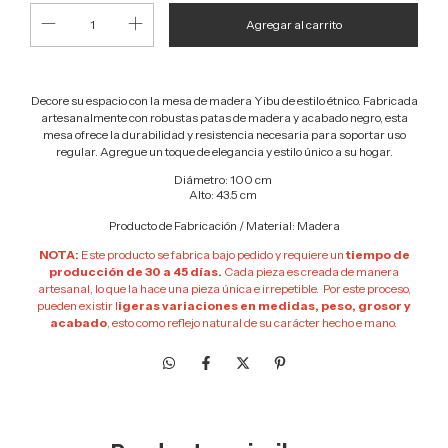
Decore su espacio con la mesa de madera Yibu de estilo étnico. Fabricada
artesanalmente con robustas patas de madera y acabado negro, esta
mesa ofrece la durabilidad y resistencia necesaria para soportar uso
regular. Agregue un toque de elegancia y estilo único a su hogar.
Diámetro: 100 cm
Alto: 43.5 cm
Producto de Fabricación / Material: Madera
NOTA:
Este producto se fabrica bajo pedido y requiere un
tiempo de
producción de 30 a 45 días.
Cada pieza es creada de manera
artesanal, lo que la hace una pieza única e irrepetible. Por este proceso,
pueden existir l
igeras variaciones en medidas, peso, grosor y
acabado
, esto como reflejo natural de su carácter hecho e mano.