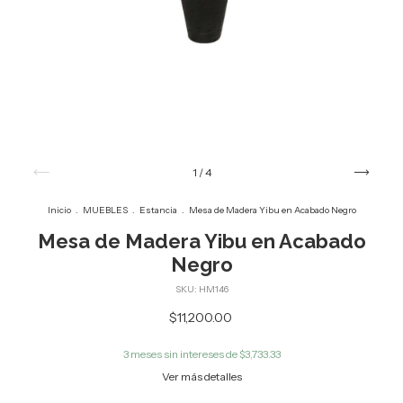
1
/
4
Inicio
.
MUEBLES
.
Estancia
.
Mesa de Madera Yibu en Acabado Negro
Mesa de Madera Yibu en Acabado
Negro
SKU:
HM146
$11,200.00
3
meses sin intereses de
$3,733.33
Ver más detalles