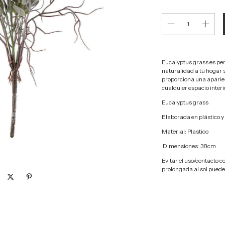
Eucalyptus grass
es pe
naturalidad a tu hogar 
proporciona una aparien
cualquier espacio interio
Eucalyptus grass
Elaborada en plástico y
Material: Plastico
Dimensiones: 38cm
Evitar el uso/contacto c
prolongada al sol puede 