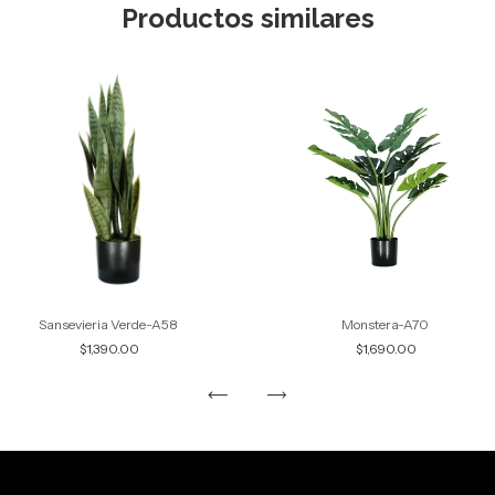
Productos similares
Sansevieria Verde-A58
Monstera-A70
$1,390.00
$1,690.00