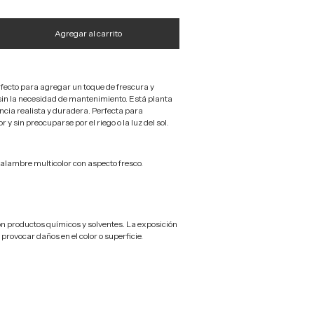
rfecto para agregar un toque de frescura y
sin la necesidad de mantenimiento. Está planta
cia realista y duradera. Perfecta para
r y sin preocuparse por el riego o la luz del sol.
 alambre multicolor con aspecto fresco.
on productos químicos y solventes. La exposición
provocar daños en el color o superficie.