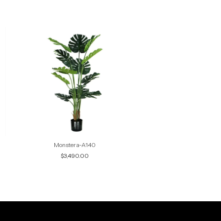
Monstera-A140
Sansevieria Verde-
$3,490.00
$2,395.00