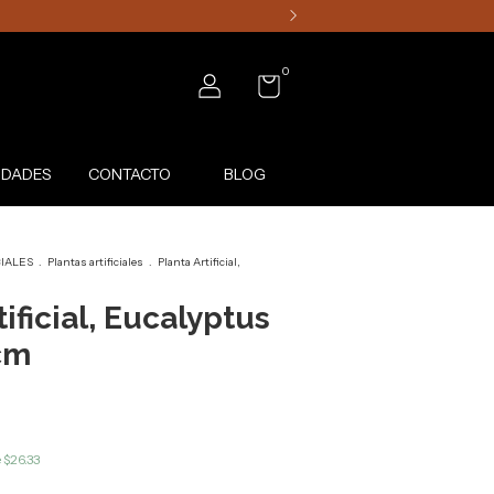
0
DADES
CONTACTO
BLOG
CIALES
.
Plantas artificiales
.
Planta Artificial,
tificial, Eucalyptus
cm
e
$26.33