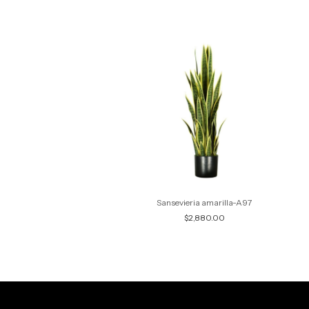
Pandurata-A45
Sansevieria amarilla-A97
$1,195.00
$2,880.00