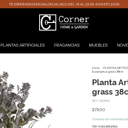
TE ESPERAMOS EN SALON JALISCO DEL 19 AL 22 DE AGOSTO 2026
PLANTAS ARTIFICIALES
FRAGANCIAS
MUEBLES
NOVE
Inicio
.
PLANTAS ARTIFI
Eucalyptus grass 38cm
Planta Ar
grass 38
SKU:
DL0003
$79.00
3
meses sin intereses d
Ver más detalles