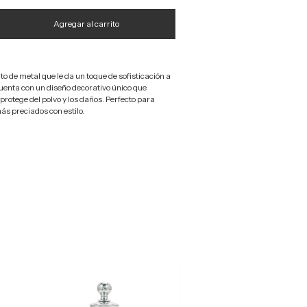
o de metal que le da un toque de sofisticación a
uenta con un diseño decorativo único que
protege del polvo y los daños. Perfecto para
ás preciados con estilo.