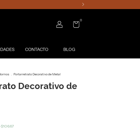
0
DADES
CONTACTO
BLOG
dornos
.
Portarretrato Decorativo de Metal
rato Decorativo de
e
$106.67