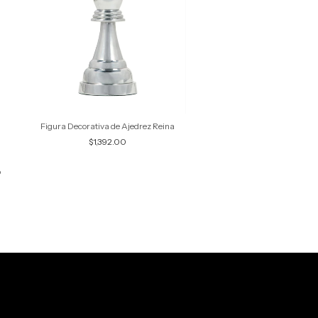
Figura Decorativa de Ajedrez Reina
Florero Tabata M
$1,392.00
$665.00
o