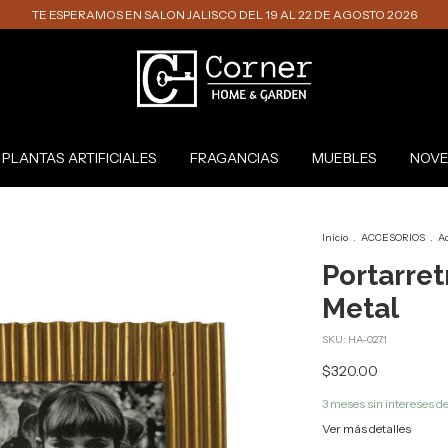
TE ESPERAMOS EN SALON JALISCO DEL 19 AL 22 DE AGOSTO 2026
PLANTAS ARTIFICIALES
FRAGANCIAS
MUEBLES
NOVE
Inicio
.
ACCESORIOS
.
A
Portarret
Metal
SKU:
HA-0271
$320.00
3
meses sin intereses d
Ver más detalles