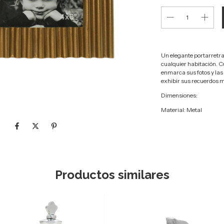
Un elegante portarretrat
cualquier habitación. C
enmarca sus fotos y las 
exhibir sus recuerdos m
Dimensiones:
Material: Metal
Productos similares