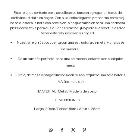
Este reloj es perfecto para aquellos que buscan agregar un toque de
estilo industrial a su hogar. Con su diseño elegante y moderno, este reloj
no solo le dará la hora con precisión, sino que también será una hermosa
pieza decorativa para cualquier habitación. ¡No pierda la oportunidad de
tener este reloj único en su hogar!
Nuestro reloj rústico cuenta con una estructura de metal y una base
de madera
De un tamaño perfecto para una chimenea, estante o en cualquier
mesa
El reloj de mesa vintage funciona con pilas y requiere una sola batería
AA (no incluida)
MATERIAL: Metal/ Madera de abeto
DIMENSIONES
Largo: 20cm/ Fondo: 8cm / Altura: 28cm