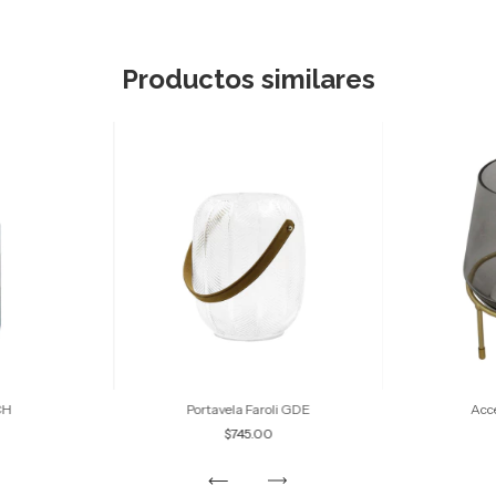
Productos similares
CH
Portavela Faroli GDE
Acc
$745.00