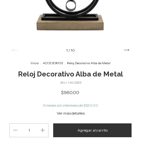
1
/
10
Inicio
.
ACCESORIOS
.
Reloj Decorativo Alba de Metal
Reloj Decorativo Alba de Metal
SKU:
HA-0293
$960.00
3
meses sin intereses de
$320.00
Ver más detalles