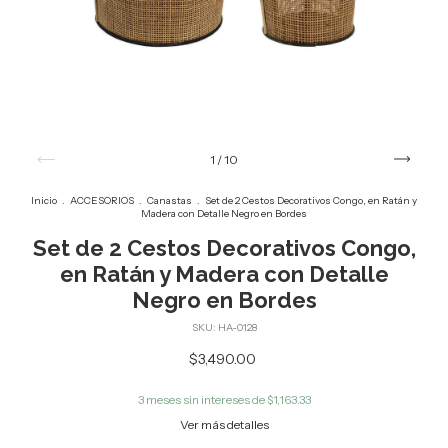
1
/
10
Inicio
.
ACCESORIOS
.
Canastas
.
Set de 2 Cestos Decorativos Congo, en Ratán y
Madera con Detalle Negro en Bordes
Set de 2 Cestos Decorativos Congo,
en Ratán y Madera con Detalle
Negro en Bordes
SKU:
HA-0128
$3,490.00
3
meses sin intereses de
$1,163.33
Ver más detalles