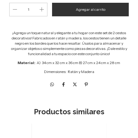
¡Agrega un toque natural y elegante a tu hogar con este set de 2 cestos
decorativos! Fabricados en ratán y madera, los cestos tienen un detalle
negro en los bordes que los hace resaltar. Úsalos para almacenar y
organizar objetos o simplemente como piezas decorativas. ¡Dale estilo y
funcionalidad a tu espacio con este conjunto único!
Material:
A)
34 cm x 32 cm x 36 cm B) 27 cm x 24 cm x 28 cm
Dimensiones:
Ratán y Madera
Productos similares