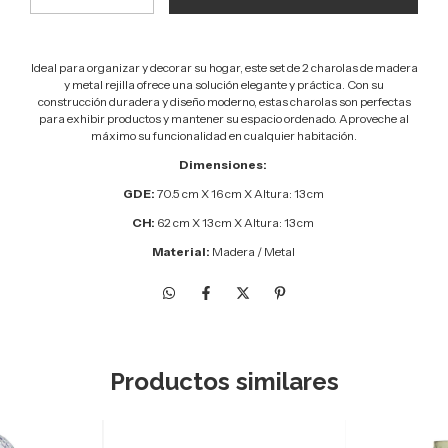
Ideal para organizar y decorar su hogar, este set de 2 charolas de madera
y metal rejilla ofrece una solución elegante y práctica. Con su
construcción duradera y diseño moderno, estas charolas son perfectas
para exhibir productos y mantener su espacio ordenado. Aproveche al
máximo su funcionalidad en cualquier habitación.
Dimensiones:
GDE:
70.5 cm X 16 cm X Altura: 13 cm
CH:
62 cm X 13 cm X Altura: 13 cm
Material:
Madera / Metal
Productos similares