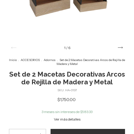
1
/
6
Inicio
.
ACCESORIOS
.
Adornos
.
Set de 2 Macetas Decorativas Arcos de Rejilla de
Madera y Metal
Set de 2 Macetas Decorativas Arcos
de Rejilla de Madera y Metal
SKU:
HA-0137
$1,750.00
3
meses sin intereses de
$583.33
Ver más detalles