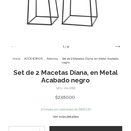
1
/
4
Inicio
.
ACCESORIOS
.
Adornos
.
Set de 2 Macetas Diana, en Metal Acabado
negro
Set de 2 Macetas Diana, en Metal
Acabado negro
SKU:
HA-0165
$2,650.00
3
meses sin intereses de
$883.33
Ver más detalles