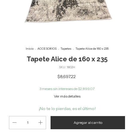
Inicio
.
ACCESORIOS
.
Tapetes
.
Tapete Alice de 160 x 235
Tapete Alice de 160 x 235
SKU:
1802H
$8,697.22
3
meses sin intereses de
$2,899.07
Ver más detalles
¡No te lo pierdas, es el último!